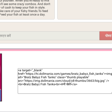
ut yourself. When you're ready to mix
ou'll see some crazy combos. And don't
 of cash to keep your fish in style.
ke care of your fishy friends.To feed
Feed your fish at least once a day.