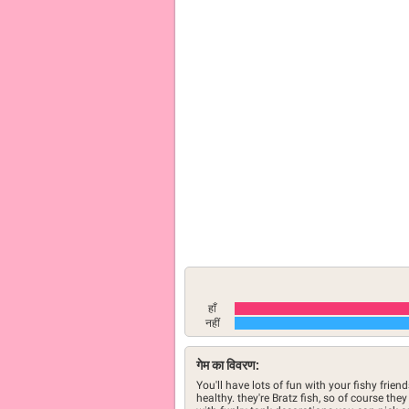
हाँ
नहीं
गेम का विवरण:
You'll have lots of fun with your fishy frie
healthy. they're Bratz fish, so of course the