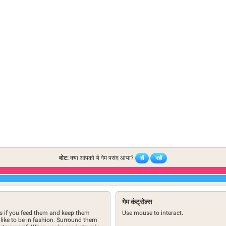
वोट:
क्या आपको ये गेम पसंद आया?
हाँ
नहीं
गेम कंट्रोल्स
nds if you feed them and keep them
Use mouse to interact.
y like to be in fashion. Surround them