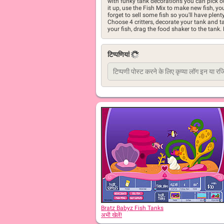
with funky tank decorations you can pick o
it up, use the Fish Mix to make new fish, y
forget to sell some fish so you'll have plenty
Choose 4 critters, decorate your tank and ta
your fish, drag the food shaker to the tank. 
टिप्पणियां
Bratz Babyz Fish Tanks
अभी खेलें!