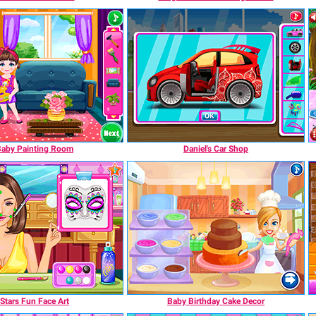
Baby Painting Room
Daniel's Car Shop
Stars Fun Face Art
Baby Birthday Cake Decor