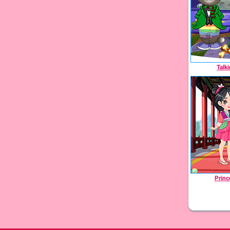
Talk
Princ