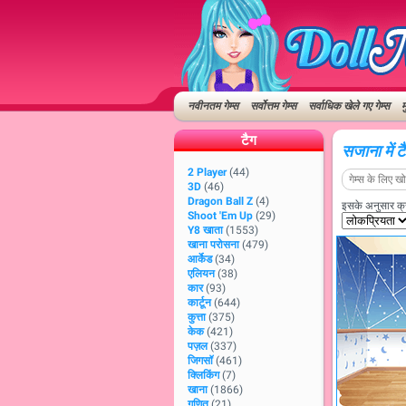
नवीनतम गेम्स
सर्वोत्तम गेम्स
सर्वाधिक खेले गए गेम्स
म
टैग
सजाना में ट
2 Player
(44)
3D
(46)
Dragon Ball Z
(4)
इसके अनुसार क्रम
Shoot 'Em Up
(29)
Y8 खाता
(1553)
खाना परोसना
(479)
आर्केड
(34)
एलियन
(38)
कार
(93)
कार्टून
(644)
कुत्ता
(375)
केक
(421)
पज़ल
(337)
जिगसॉ
(461)
क्लिकिंग
(7)
खाना
(1866)
गणित
(21)