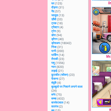
D
घर
(125)
दौड़ना
(31)
गेंद
(57)
जासूस
(13)
ज़ौंबी
(33)
ट्रक
(18)
ट्रैक्टर
(4)
ट्रेन
(9)
डोरा
(94)
ड्रैगन
(40)
ड्रेसअप
(18042)
निंजा
(31)
पानी
(200)
पार्किंग
(14)
My 
तैराकी
(23)
पशु
(1556)
प्यार
(820)
लड़ाई
(21)
फ़ुटबॉल (सॉकर)
(23)
फेंकना
(27)
बंदूकें
(4)
बुलबुलो पर निशाने लगाने वाला
(24)
बर्गर
(75)
बच्चा
(432)
बास्केटबाल
(14)
शतरंज
(2)
R
बम
(15)