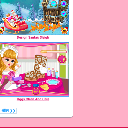
Design Santa's Sleigh
Uggs Clean And Care
अंतिम
❯❯