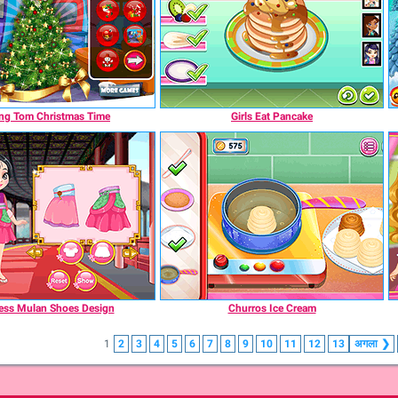
ing Tom Christmas Time
Girls Eat Pancake
ess Mulan Shoes Design
Churros Ice Cream
1
2
3
4
5
6
7
8
9
10
11
12
13
अगला
❯