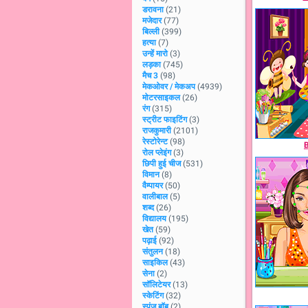
डरावना
(21)
मजेदार
(77)
बिल्ली
(399)
हत्या
(7)
उन्हें मारो
(3)
लड़का
(745)
मैच 3
(98)
मेकओवर / मेकअप
(4939)
मोटरसाइकल
(26)
रंग
(315)
स्ट्रीट फाइटिंग
(3)
राजकुमारी
(2101)
रेस्टोरेन्ट
(98)
रोल प्लेइंग
(3)
छिपी हुई चीज
(531)
विमान
(8)
वैम्पायर
(50)
वालीबाल
(5)
शब्द
(26)
विद्यालय
(195)
खेत
(59)
पढ़ाई
(92)
संतुलन
(18)
साइकिल
(43)
सेना
(2)
सॉलिटेयर
(13)
स्केटिंग
(32)
स्पंज बॉब
(2)