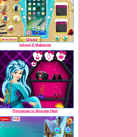
Iphone X Makeover
Princesses In Monster High