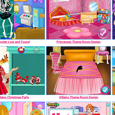
nster Lost and Found
Princesses Theme Room Design
llains Christmas Party
Villains Theme Room Design