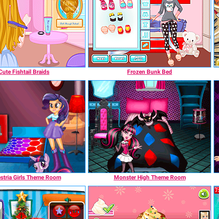
Cute Fishtail Braids
Frozen Bunk Bed
stria Girls Theme Room
Monster High Theme Room