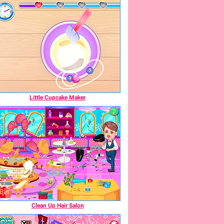
Little Cupcake Maker
Clean Up Hair Salon