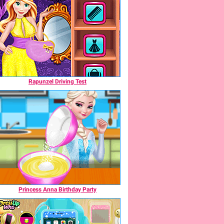
Rapunzel Driving Test
Princess Anna Birthday Party