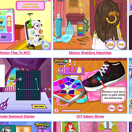
Minion Flies To NYC
Minion Wedding Hairstyles
ster Swimsuit Design
DIY Galaxy Shoes