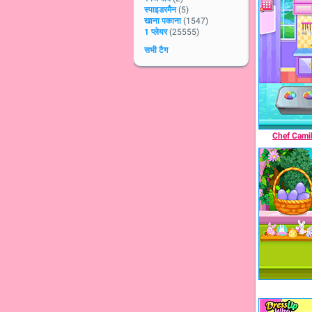
स्पाइडरमैन
(5)
खाना पकाना
(1547)
1 प्लेयर
(25555)
सभी टैग
Chef Camil