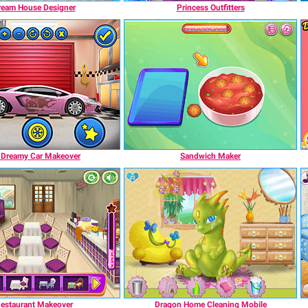
ream House Designer
Princess Outfitters
Dreamy Car Makeover
Sandwich Maker
estaurant Makeover
Dragon Home Cleaning Mobile