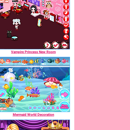
Vampire Princess New Room
Mermaid World Decoration