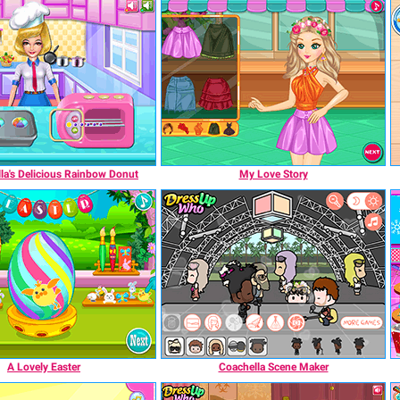
la's Delicious Rainbow Donut
My Love Story
A Lovely Easter
Coachella Scene Maker