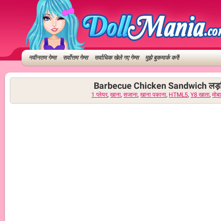
नवीनतम गेम्स
सर्वोत्तम गेम्स
सर्वाधिक खेले गए गेम्स
मुझे बुकमार्क करें!
Barbecue Chicken Sandwich लड़किय
1 प्लेयर
,
खाना
,
सजाना
,
खाना पकाना
,
HTML5
,
Y8 खाता
,
मोब