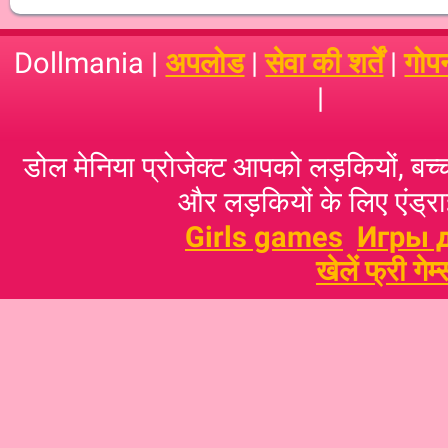
Dollmania |
अपलोड
|
सेवा की शर्तें
|
गोप
|
डोल मेनिया प्रोजेक्ट आपको लड़कियों, बच्‍च
और लड़कियों के लिए एंड्राइ
Girls games
Игры 
खेलें फ्री गेम्