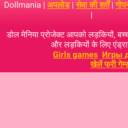
Dollmania |
अपलोड
|
सेवा की शर्तें
|
गोप
|
डोल मेनिया प्रोजेक्ट आपको लड़कियों, बच्‍च
और लड़कियों के लिए एंड्राइ
Girls games
Игры 
खेलें फ्री गेम्