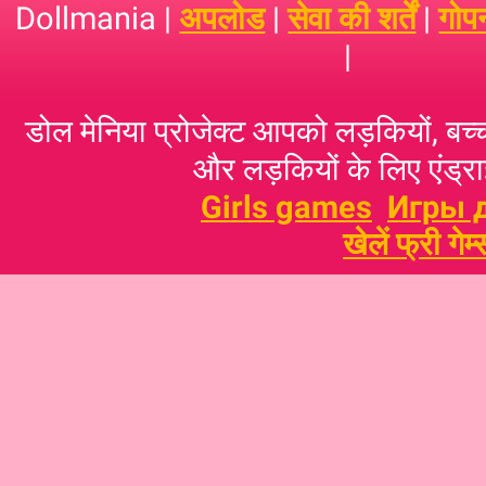
Dollmania |
अपलोड
|
सेवा की शर्तें
|
गोप
|
डोल मेनिया प्रोजेक्ट आपको लड़कियों, बच्‍च
और लड़कियों के लिए एंड्राइ
Girls games
Игры 
खेलें फ्री गेम्