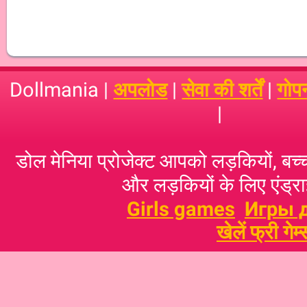
Dollmania |
अपलोड
|
सेवा की शर्तें
|
गोप
|
डोल मेनिया प्रोजेक्ट आपको लड़कियों, बच्‍च
और लड़कियों के लिए एंड्राइ
Girls games
Игры 
खेलें फ्री गेम्