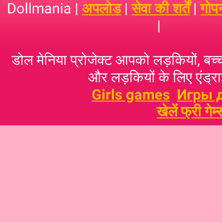
Dollmania |
अपलोड
|
सेवा की शर्तें
|
गोप
|
डोल मेनिया प्रोजेक्ट आपको लड़कियों, बच्‍च
और लड़कियों के लिए एंड्राइ
Girls games
Игры 
खेलें फ्री गेम्