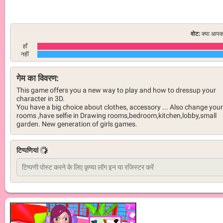
वोट:
क्या आपको
हाँ
नहीं
गेम का विवरण:
This game offers you a new way to play and how to dressup your
character in 3D.
You have a big choice about clothes, accessory ... Also change your
rooms ,have selfie in Drawing rooms,bedroom,kitchen,lobby,small
garden. New generation of girls games.
टिप्पणियां