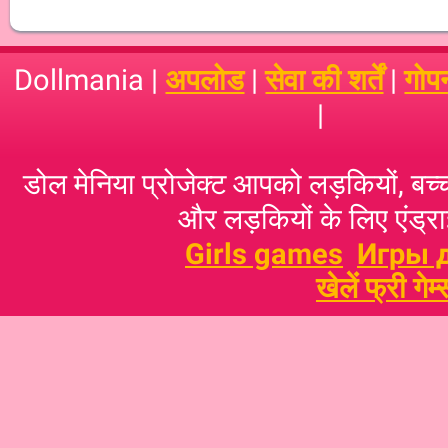
Dollmania |
अपलोड
|
सेवा की शर्तें
|
गोप
|
डोल मेनिया प्रोजेक्ट आपको लड़कियों, बच्‍च
और लड़कियों के लिए एंड्राइ
Girls games
Игры 
खेलें फ्री गेम्