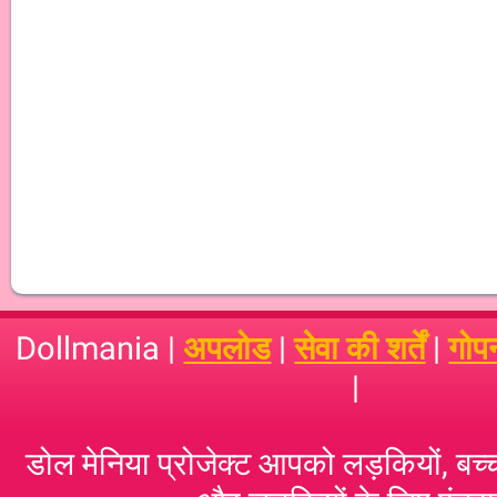
Dollmania |
अपलोड
|
सेवा की शर्तें
|
गोप
|
डोल मेनिया प्रोजेक्ट आपको लड़कियों, बच्‍च