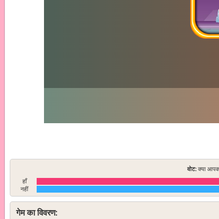
वोट:
क्या आपको
हाँ
नहीं
गेम का विवरण: