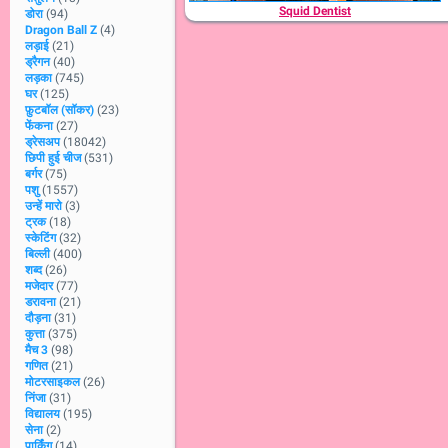
Squid Dentist
डोरा
(94)
Dragon Ball Z
(4)
लड़ाई
(21)
ड्रैगन
(40)
लड़का
(745)
घर
(125)
फ़ुटबॉल (सॉकर)
(23)
फेंकना
(27)
ड्रेसअप
(18042)
छिपी हुई चीज
(531)
बर्गर
(75)
पशु
(1557)
उन्हें मारो
(3)
ट्रक
(18)
स्केटिंग
(32)
बिल्ली
(400)
शब्द
(26)
मजेदार
(77)
डरावना
(21)
दौड़ना
(31)
कुत्ता
(375)
मैच 3
(98)
गणित
(21)
मोटरसाइकल
(26)
निंजा
(31)
विद्यालय
(195)
सेना
(2)
पार्किंग
(14)