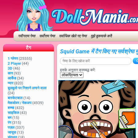
नवीनतम गेम्स
सर्वोत्तम गेम्स
सर्वाधिक खेले गए गेम्स
मुझे बुकमार्क करें!
टैग
Squid Game में टैग किए गए सर्वश्रेष्ठ 
1 प्लेयर
(25555)
2 Player
(44)
3D
(46)
इसके अनुसार क्रमबद्ध करें:
कार
(93)
आर्केड
(34)
प्यार
(820)
बुलबुलो पर निशाने लगाने वाला
(24)
बास्केटबाल
(14)
मेकओवर / मेकअप
(4939)
बच्चा
(432)
साइकिल
(43)
बम
(15)
रंग
(315)
पज़ल
(337)
जासूस
(13)
संतुलन
(18)