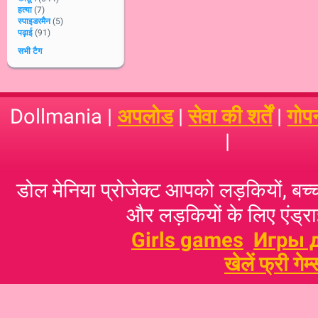
हत्या
(7)
स्पाइडरमैन
(5)
पढ़ाई
(91)
सभी टैग
Dollmania |
अपलोड
|
सेवा की शर्तें
|
गोप
|
डोल मेनिया प्रोजेक्ट आपको लड़कियों, बच्‍च
और लड़कियों के लिए एंड्राइ
Girls games
Игры 
खेलें फ्री गेम्