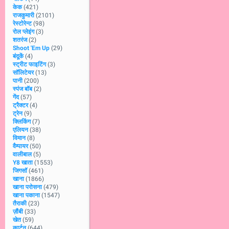
केक
(421)
राजकुमारी
(2101)
रेस्टोरेन्ट
(98)
रोल प्लेइंग
(3)
शतरंज
(2)
Shoot 'Em Up
(29)
बंदूकें
(4)
स्ट्रीट फाइटिंग
(3)
सॉलिटेयर
(13)
पानी
(200)
स्पंज बॉब
(2)
गेंद
(57)
ट्रैक्टर
(4)
ट्रेन
(9)
क्लिकिंग
(7)
एलियन
(38)
विमान
(8)
वैम्पायर
(50)
वालीबाल
(5)
Y8 खाता
(1553)
जिगसॉ
(461)
खाना
(1866)
खाना परोसना
(479)
खाना पकाना
(1547)
तैराकी
(23)
ज़ौंबी
(33)
खेत
(59)
कार्टून
(644)