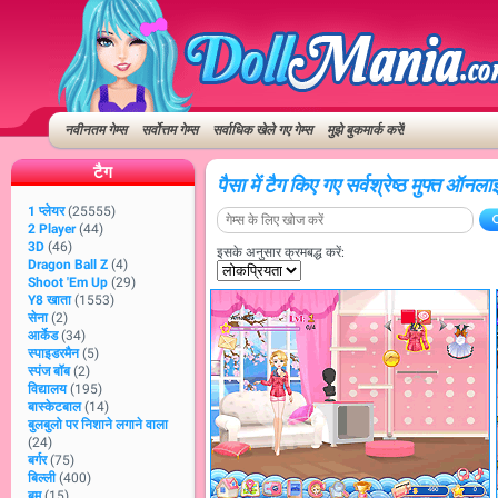
नवीनतम गेम्स
सर्वोत्तम गेम्स
सर्वाधिक खेले गए गेम्स
मुझे बुकमार्क करें!
टैग
पैसा में टैग किए गए सर्वश्रेष्ठ मुफ्त ऑनला
1 प्लेयर
(25555)
2 Player
(44)
3D
(46)
इसके अनुसार क्रमबद्ध करें:
Dragon Ball Z
(4)
Shoot 'Em Up
(29)
Y8 खाता
(1553)
सेना
(2)
आर्केड
(34)
स्पाइडरमैन
(5)
स्पंज बॉब
(2)
विद्यालय
(195)
बास्केटबाल
(14)
बुलबुलो पर निशाने लगाने वाला
(24)
बर्गर
(75)
बिल्ली
(400)
बम
(15)