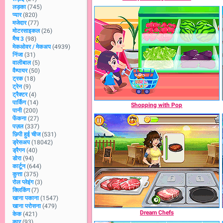
लड़का
(745)
प्यार
(820)
मजेदार
(77)
मोटरसाइकल
(26)
मैच 3
(98)
मेकओवर / मेकअप
(4939)
निंजा
(31)
वालीबाल
(5)
वैम्पायर
(50)
ट्रक
(18)
ट्रेन
(9)
ट्रैक्टर
(4)
पार्किंग
(14)
Shopping with Pop
पानी
(200)
फेंकना
(27)
पज़ल
(337)
छिपी हुई चीज
(531)
ड्रेसअप
(18042)
ड्रैगन
(40)
डोरा
(94)
कार्टून
(644)
कुत्ता
(375)
रोल प्लेइंग
(3)
क्लिकिंग
(7)
खाना पकाना
(1547)
खाना परोसना
(479)
Dream Chefs
केक
(421)
कार
(93)