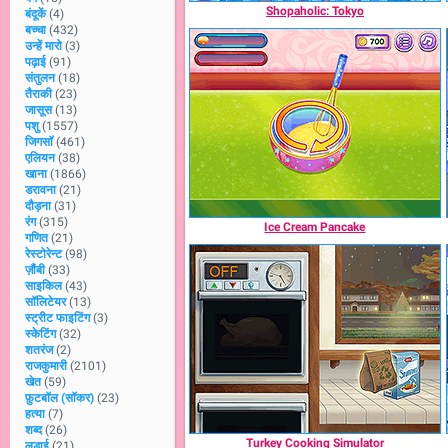
Shopaholic: Tokyo
बंदूकें
(4)
बच्चा
(432)
उन्हें मारो
(3)
पढ़ाई
(91)
संतुलन
(18)
तैराकी
(23)
जासूस
(13)
पशु
(1557)
जिगसॉ
(461)
एलियन
(38)
खाना
(1866)
डरावना
(21)
दौड़ना
(31)
रंग
(315)
Ice Cream Pancake
गणित
(21)
रेस्टोरेन्ट
(98)
ज़ौंबी
(33)
साइकिल
(43)
सॉलिटेयर
(13)
स्ट्रीट फाइटिंग
(3)
स्केटिंग
(32)
शतरंज
(2)
राजकुमारी
(2101)
खेत
(59)
फ़ुटबॉल (सॉकर)
(23)
हत्या
(7)
शब्द
(26)
Turkey Cooking Simulator
लड़ाई
(21)