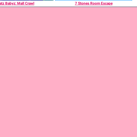
atz Babyz: Mall Crawl
7 Stones Room Escape