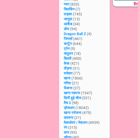
Br
प्यार
(820)
क्लिकिंग
(7)
लड़का
(745)
जासूस
(13)
आर्केड
(34)
डोरा
(94)
Dragon Ball Z
(4)
जिगसॉ
(461)
कार्टून
(644)
ट्रेन
(9)
संतुलन
(18)
बिल्ली
(400)
केक
(421)
दौड़ना
(31)
मजेदार
(77)
खाना
(1866)
गणित
(21)
फेंकना
(27)
खाना पकाना
(1547)
छिपी हुई चीज
(531)
मैच 3
(98)
ड्रेसअप
(18042)
खाना परोसना
(479)
डरावना
(21)
मेकओवर / मेकअप
(4939)
रंग
(315)
कार
(93)
ड्रैगन
(40)