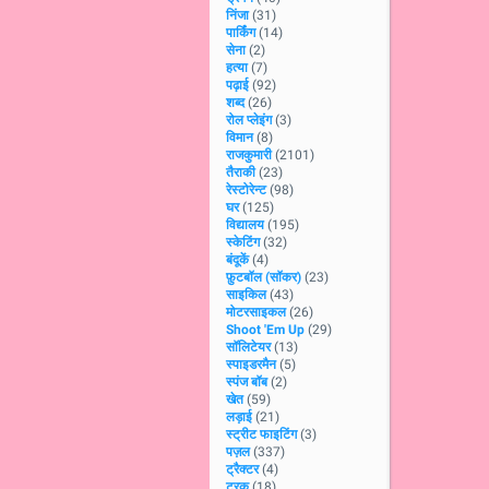
निंजा
(31)
पार्किंग
(14)
सेना
(2)
हत्या
(7)
पढ़ाई
(92)
शब्द
(26)
रोल प्लेइंग
(3)
विमान
(8)
राजकुमारी
(2101)
तैराकी
(23)
रेस्टोरेन्ट
(98)
घर
(125)
विद्यालय
(195)
स्केटिंग
(32)
बंदूकें
(4)
फ़ुटबॉल (सॉकर)
(23)
साइकिल
(43)
मोटरसाइकल
(26)
Shoot 'Em Up
(29)
सॉलिटेयर
(13)
स्पाइडरमैन
(5)
स्पंज बॉब
(2)
खेत
(59)
लड़ाई
(21)
स्ट्रीट फाइटिंग
(3)
पज़ल
(337)
ट्रैक्टर
(4)
ट्रक
(18)