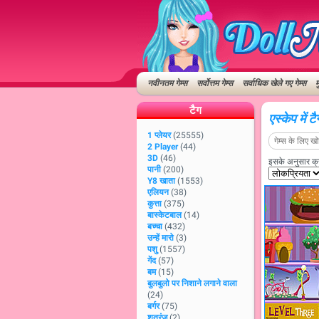
नवीनतम गेम्स
सर्वोत्तम गेम्स
सर्वाधिक खेले गए गेम्स
म
टैग
एस्केप में 
1 प्लेयर
(25555)
2 Player
(44)
3D
(46)
इसके अनुसार क्रम
पानी
(200)
Y8 खाता
(1553)
एलियन
(38)
कुत्ता
(375)
बास्केटबाल
(14)
बच्चा
(432)
उन्हें मारो
(3)
पशु
(1557)
गेंद
(57)
बम
(15)
बुलबुलो पर निशाने लगाने वाला
(24)
बर्गर
(75)
शतरंज
(2)