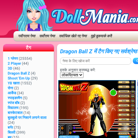
नवीनतम गेम्स
सर्वोत्तम गेम्स
सर्वाधिक खेले गए गेम्स
मुझे बुकमार्क करें!
टैग
Dragon Ball Z में टैग किए गए सर्वश्रेष्
1 प्लेयर
(25554)
2 Player
(44)
3D
(46)
इसके अनुसार क्रमबद्ध करें:
Dragon Ball Z
(4)
Shoot 'Em Up
(29)
Y8 खाता
(1552)
सेना
(2)
आर्केड
(34)
स्पाइडरमैन
(5)
स्पंज बॉब
(2)
विद्यालय
(195)
बास्केटबाल
(14)
बुलबुलो पर निशाने लगाने वाला
(24)
बर्गर
(75)
बिल्ली
(399)
बम
(15)