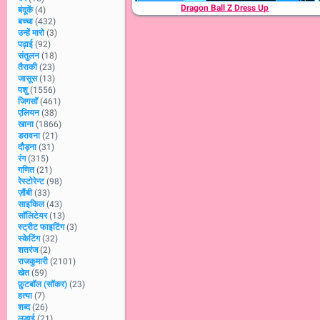
Dragon Ball Z Dress Up
बंदूकें
(4)
बच्चा
(432)
उन्हें मारो
(3)
पढ़ाई
(92)
संतुलन
(18)
तैराकी
(23)
जासूस
(13)
पशु
(1556)
जिगसॉ
(461)
एलियन
(38)
खाना
(1866)
डरावना
(21)
दौड़ना
(31)
रंग
(315)
गणित
(21)
रेस्टोरेन्ट
(98)
ज़ौंबी
(33)
साइकिल
(43)
सॉलिटेयर
(13)
स्ट्रीट फाइटिंग
(3)
स्केटिंग
(32)
शतरंज
(2)
राजकुमारी
(2101)
खेत
(59)
फ़ुटबॉल (सॉकर)
(23)
हत्या
(7)
शब्द
(26)
लड़ाई
(21)