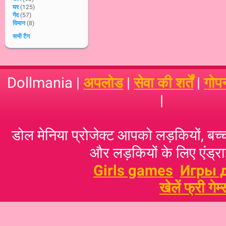
घर
(125)
गेंद
(57)
विमान
(8)
सभी टैग
Dollmania |
अपलोड
|
सेवा की शर्तें
|
गोप
|
डोल मेनिया प्रोजेक्ट आपको लड़कियों, बच्‍च
और लड़कियों के लिए एंड्राइ
Girls games
Игры 
खेलें फ्री गेम्