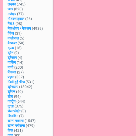
लड़का
(745)
प्यार
(820)
मजेदार
(77)
मोटरसाइकल
(26)
मैच 3
(98)
मेकओवर / मेकअप
(4939)
निंजा
(31)
वालीबाल
(5)
वैम्पायर
(50)
ट्रक
(18)
ट्रेन
(9)
ट्रैक्टर
(4)
पार्किंग
(14)
पानी
(200)
फेंकना
(27)
पज़ल
(337)
छिपी हुई चीज
(531)
ड्रेसअप
(18042)
ड्रैगन
(40)
डोरा
(94)
कार्टून
(644)
कुत्ता
(375)
रोल प्लेइंग
(3)
क्लिकिंग
(7)
खाना पकाना
(1547)
खाना परोसना
(479)
केक
(421)
कार
(93)