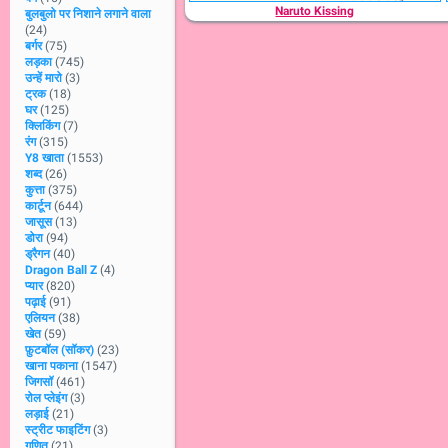
Naruto Kissing
बुलबुलो पर निशाने लगाने वाला
(24)
बर्गर
(75)
लड़का
(745)
उन्हें मारो
(3)
ट्रक
(18)
घर
(125)
क्लिकिंग
(7)
रंग
(315)
Y8 खाता
(1553)
शब्द
(26)
कुत्ता
(375)
कार्टून
(644)
जासूस
(13)
डोरा
(94)
ड्रैगन
(40)
Dragon Ball Z
(4)
प्यार
(820)
पढ़ाई
(91)
एलियन
(38)
खेत
(59)
फ़ुटबॉल (सॉकर)
(23)
खाना पकाना
(1547)
जिगसॉ
(461)
रोल प्लेइंग
(3)
लड़ाई
(21)
स्ट्रीट फाइटिंग
(3)
गणित
(21)