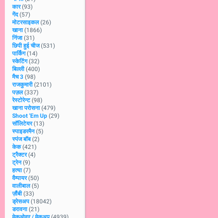
कार
(93)
गेंद
(57)
मोटरसाइकल
(26)
खाना
(1866)
निंजा
(31)
छिपी हुई चीज
(531)
पार्किंग
(14)
स्केटिंग
(32)
बिल्ली
(400)
मैच 3
(98)
राजकुमारी
(2101)
पज़ल
(337)
रेस्टोरेन्ट
(98)
खाना परोसना
(479)
Shoot 'Em Up
(29)
सॉलिटेयर
(13)
स्पाइडरमैन
(5)
स्पंज बॉब
(2)
केक
(421)
ट्रैक्टर
(4)
ट्रेन
(9)
हत्या
(7)
वैम्पायर
(50)
वालीबाल
(5)
ज़ौंबी
(33)
ड्रेसअप
(18042)
डरावना
(21)
मेकओवर / मेकअप
(4939)