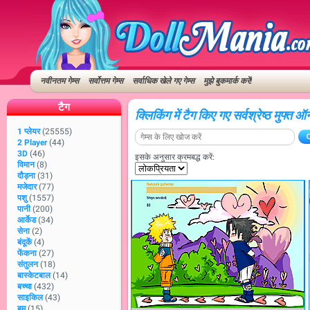
नवीनतम गेम्स
सर्वोत्तम गेम्स
सर्वाधिक खेले गए गेम्स
मुझे बुकमार्क करें!
टैग
क्लिकिंग में टैग किए गए सर्वश्रेष्ठ मुफ्त 
1 प्लेयर
(25555)
2 Player
(44)
3D
(46)
इसके अनुसार क्रमबद्ध करें:
विमान
(8)
दौड़ना
(31)
मजेदार
(77)
पशु
(1557)
पानी
(200)
आर्केड
(34)
सेना
(2)
बंदूकें
(4)
फेंकना
(27)
संतुलन
(18)
बास्केटबाल
(14)
बच्चा
(432)
साइकिल
(43)
बम
(15)