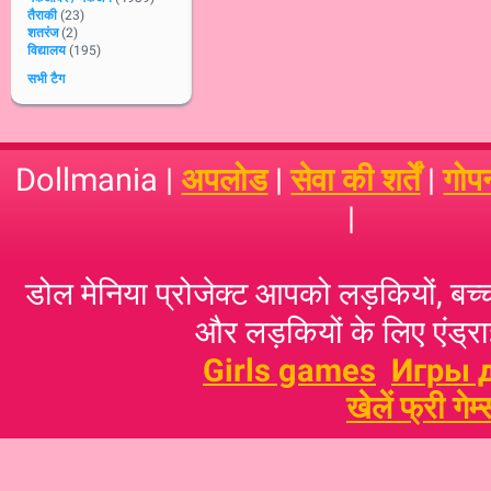
तैराकी
(23)
शतरंज
(2)
विद्यालय
(195)
सभी टैग
Dollmania |
अपलोड
|
सेवा की शर्तें
|
गोप
|
डोल मेनिया प्रोजेक्ट आपको लड़कियों, बच्‍च
और लड़कियों के लिए एंड्राइ
Girls games
Игры 
खेलें फ्री गेम्