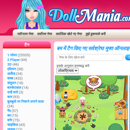
नवीनतम गेम्स
सर्वोत्तम गेम्स
सर्वाधिक खेले गए गेम्स
मुझे बुकमार्क करें!
टैग
बम में टैग किए गए सर्वश्रेष्ठ मुफ्त ऑनलाइन
1 प्लेयर
(25555)
2 Player
(44)
3D
(46)
इसके अनुसार क्रमबद्ध करें:
एलियन
(38)
आर्केड
(34)
बच्चा
(432)
संतुलन
(18)
बास्केटबाल
(14)
उन्हें मारो
(3)
कार
(93)
बुलबुलो पर निशाने लगाने वाला
(24)
गेंद
(57)
बम
(15)
बर्गर
(75)
साइकिल
(43)
जासूस
(13)