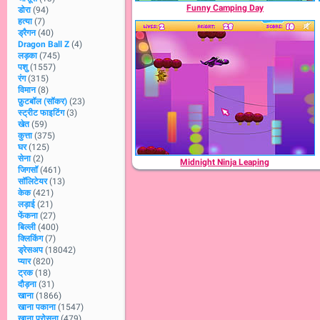
Funny Camping Day
डोरा
(94)
हत्या
(7)
ड्रैगन
(40)
Dragon Ball Z
(4)
लड़का
(745)
पशु
(1557)
रंग
(315)
विमान
(8)
फ़ुटबॉल (सॉकर)
(23)
स्ट्रीट फाइटिंग
(3)
खेत
(59)
कुत्ता
(375)
घर
(125)
सेना
(2)
Midnight Ninja Leaping
जिगसॉ
(461)
सॉलिटेयर
(13)
केक
(421)
लड़ाई
(21)
फेंकना
(27)
बिल्ली
(400)
क्लिकिंग
(7)
ड्रेसअप
(18042)
प्यार
(820)
ट्रक
(18)
दौड़ना
(31)
खाना
(1866)
खाना पकाना
(1547)
खाना परोसना
(479)