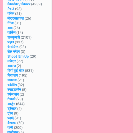
मेकओवर / मेकअप
(4939)
मैच 3
(98)
गणित
(21)
मोटरसाइकल
(26)
निंजा
(31)
शब्द
(26)
पार्किंग
(14)
राजकुमारी
(2101)
पज़ल
(337)
रेस्टोरेन्ट
(98)
रोल प्लेइंग
(3)
Shoot 'Em Up
(29)
मजेदार
(77)
शतरंज
(2)
छिपी हुई चीज
(531)
विद्यालय
(195)
डरावना
(21)
स्केटिंग
(32)
स्पाइडरमैन
(5)
स्पंज बॉब
(2)
तैराकी
(23)
कार्टून
(644)
ट्रैक्टर
(4)
ट्रेन
(9)
पढ़ाई
(91)
वैम्पायर
(50)
पानी
(200)
वालीबाल
(5)