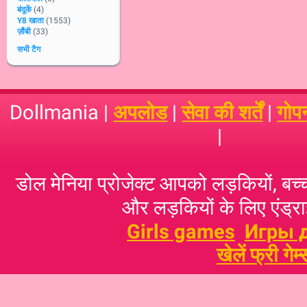
बंदूकें
(4)
Y8 खाता
(1553)
ज़ौंबी
(33)
सभी टैग
Dollmania |
अपलोड
|
सेवा की शर्तें
|
गोप
|
डोल मेनिया प्रोजेक्ट आपको लड़कियों, बच्‍च
और लड़कियों के लिए एंड्राइ
Girls games
Игры 
खेलें फ्री गेम्