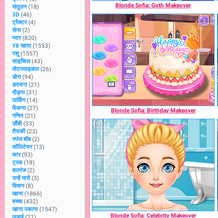
Blonde Sofia: Goth Makeover
संतुलन
(18)
3D
(46)
ट्रैक्टर
(4)
सेना
(2)
प्यार
(820)
Y8 खाता
(1553)
पशु
(1557)
साइकिल
(43)
मोटरसाइकल
(26)
डोरा
(94)
डरावना
(21)
दौड़ना
(31)
पार्किंग
(14)
फेंकना
(27)
Blonde Sofia: Birthday Makeover
गणित
(21)
ज़ौंबी
(33)
तैराकी
(23)
स्पंज बॉब
(2)
सॉलिटेयर
(13)
कार
(93)
ट्रक
(18)
शतरंज
(2)
उन्हें मारो
(3)
विमान
(8)
खाना
(1866)
बच्चा
(432)
खाना पकाना
(1547)
Blonde Sofia: Celebrity Makeover
लड़ाई
(21)