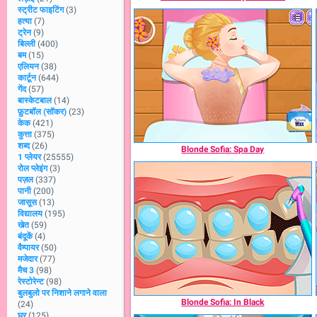
स्ट्रीट फाइटिंग
(3)
हत्या
(7)
ट्रेन
(9)
बिल्ली
(400)
बम
(15)
एलियन
(38)
कार्टून
(644)
गेंद
(57)
बास्केटबाल
(14)
फ़ुटबॉल (सॉकर)
(23)
केक
(421)
कुत्ता
(375)
शब्द
(26)
Blonde Sofia: Spa Day
1 प्लेयर
(25555)
रोल प्लेइंग
(3)
पज़ल
(337)
पानी
(200)
जासूस
(13)
विद्यालय
(195)
खेत
(59)
बंदूकें
(4)
वैम्पायर
(50)
मजेदार
(77)
मैच 3
(98)
रेस्टोरेन्ट
(98)
बुलबुलो पर निशाने लगाने वाला
Blonde Sofia: In Black
(24)
घर
(125)