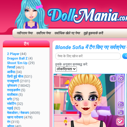
नवीनतम गेम्स
सर्वोत्तम गेम्स
सर्वाधिक खेले गए गेम्स
मुझे बुकमार्क करें!
टैग
Blonde Sofia में टैग किए गए सर्वश्रेष्ठ
2 Player
(44)
Dragon Ball Z
(4)
Shoot 'Em Up
(29)
इसके अनुसार क्रमबद्ध करें:
जिगसॉ
(461)
आर्केड
(34)
छिपी हुई चीज
(531)
राजकुमारी
(2101)
ड्रेसअप
(18042)
स्पाइडरमैन
(5)
वालीबाल
(5)
बर्गर
(75)
स्केटिंग
(32)
पढ़ाई
(92)
मेकओवर / मेकअप
(4939)
खाना परोसना
(479)
रंग
(315)
ड्रैगन
(40)