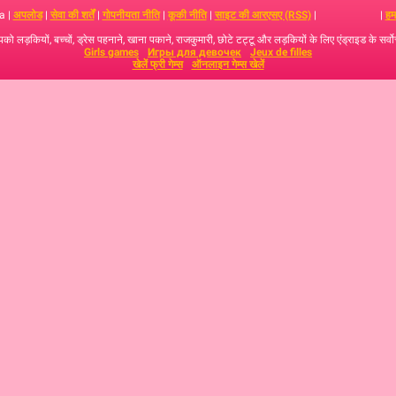
a |
अपलोड
|
सेवा की शर्तें
|
गोपनीयता नीति
|
कूकी नीति
|
साइट की आरएसए (RSS)
|
|
हमस
ो लड़कियों, बच्‍चों, ड्रेस पहनाने, खाना पकाने, राजकुमारी, छोटे टट्टू और लड़कियों के लिए एंड्राइड के सर्वोत
Girls games
Игры для девочек
Jeux de filles
खेलें फ्री गेम्स
ऑनलाइन गेम्स खेलें